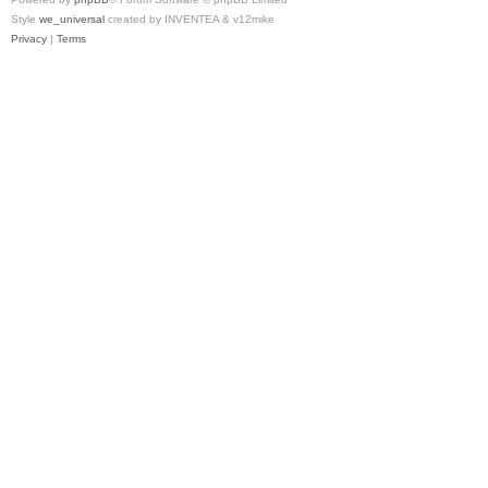
Style
we_universal
created by INVENTEA & v12mike
Privacy
|
Terms