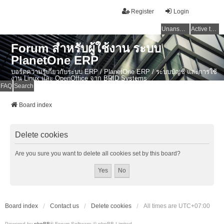
Register
Login
Unanswered topics
Active topics
Forum สำหรับผู้ใช้งาน ระบบ
PlanetOne ERP
บอร์ดความรู้เกี่ยวกับระบบ ERP / PlanetOne ERP / ระบบบัญชี และการใช้
งาน Linux และ OpenOffice จาก BRID Systems
FAQ
Search
Board index
Delete cookies
Are you sure you want to delete all cookies set by this board?
Board index
Contact us
Delete cookies
All times are
UTC+07:00
Powered by
phpBB
® Forum Software © phpBB Limited