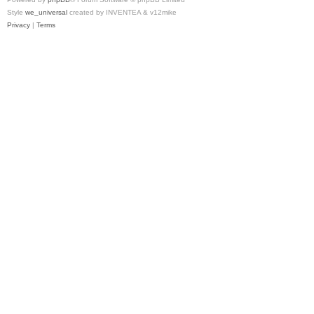
Style
we_universal
created by INVENTEA & v12mike
Privacy
|
Terms