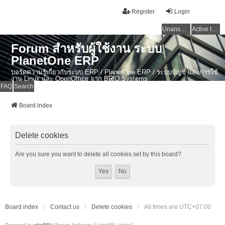
Register
Login
Unanswered topics
Active topics
Forum สำหรับผู้ใช้งาน ระบบ
PlanetOne ERP
บอร์ดความรู้เกี่ยวกับระบบ ERP / PlanetOne ERP / ระบบบัญชี และการใช้
งาน Linux และ OpenOffice จาก BRID Systems
FAQ
Search
Board index
Delete cookies
Are you sure you want to delete all cookies set by this board?
Board index
Contact us
Delete cookies
All times are
UTC+07:00
Powered by
phpBB
® Forum Software © phpBB Limited