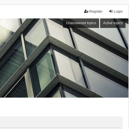
Register
Login
Unanswered topics
Active topics