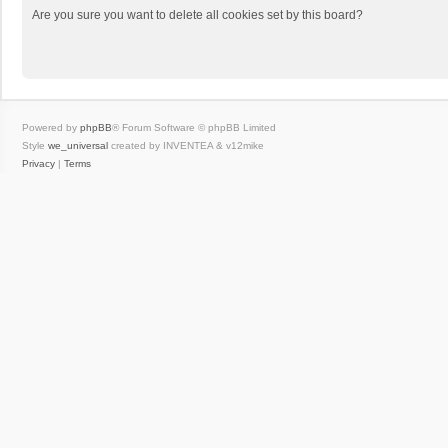
Are you sure you want to delete all cookies set by this board?
Powered by
phpBB
® Forum Software © phpBB Limited
Style
we_universal
created by INVENTEA & v12mike
Privacy
|
Terms