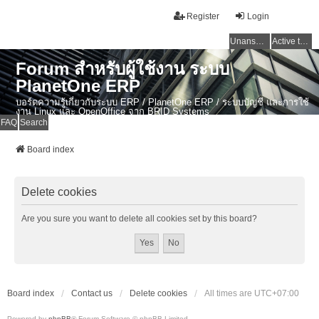
Register
Login
Unanswered topics
Active topics
Forum สำหรับผู้ใช้งาน ระบบ
PlanetOne ERP
บอร์ดความรู้เกี่ยวกับระบบ ERP / PlanetOne ERP / ระบบบัญชี และการใช้
งาน Linux และ OpenOffice จาก BRID Systems
FAQ
Search
Board index
Delete cookies
Are you sure you want to delete all cookies set by this board?
Board index
Contact us
Delete cookies
All times are
UTC+07:00
Powered by
phpBB
® Forum Software © phpBB Limited