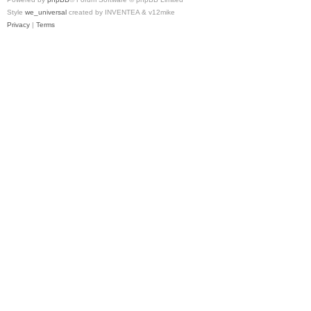
Style
we_universal
created by INVENTEA & v12mike
Privacy
|
Terms