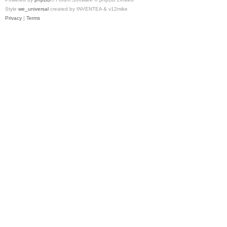
Style
we_universal
created by INVENTEA & v12mike
Privacy
|
Terms