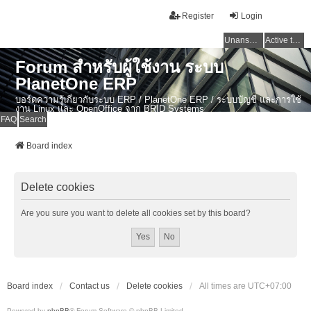
Register
Login
Unanswered topics
Active topics
Forum สำหรับผู้ใช้งาน ระบบ
PlanetOne ERP
บอร์ดความรู้เกี่ยวกับระบบ ERP / PlanetOne ERP / ระบบบัญชี และการใช้
งาน Linux และ OpenOffice จาก BRID Systems
FAQ
Search
Board index
Delete cookies
Are you sure you want to delete all cookies set by this board?
Board index
Contact us
Delete cookies
All times are
UTC+07:00
Powered by
phpBB
® Forum Software © phpBB Limited