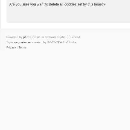
Are you sure you want to delete all cookies set by this board?
Powered by
phpBB
® Forum Software © phpBB Limited
Style
we_universal
created by INVENTEA & v12mike
Privacy
|
Terms