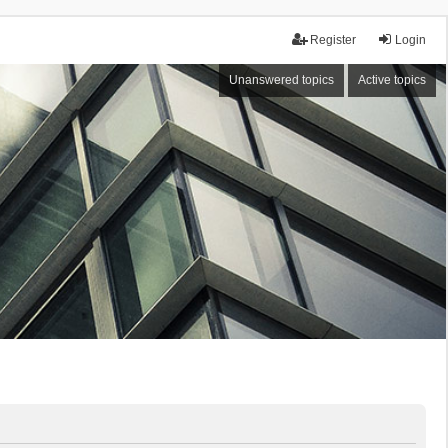
Register
Login
Unanswered topics
Active topics