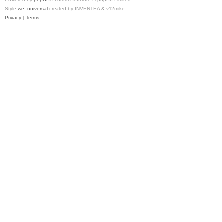
Style
we_universal
created by INVENTEA & v12mike
Privacy
|
Terms