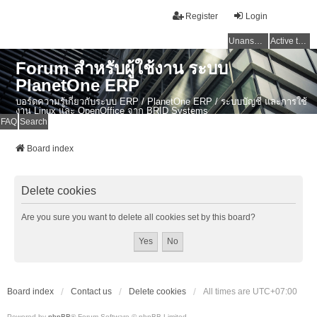
Register
Login
Unanswered topics
Active topics
Forum สำหรับผู้ใช้งาน ระบบ
PlanetOne ERP
บอร์ดความรู้เกี่ยวกับระบบ ERP / PlanetOne ERP / ระบบบัญชี และการใช้
งาน Linux และ OpenOffice จาก BRID Systems
FAQ
Search
Board index
Delete cookies
Are you sure you want to delete all cookies set by this board?
Board index
Contact us
Delete cookies
All times are
UTC+07:00
Powered by
phpBB
® Forum Software © phpBB Limited