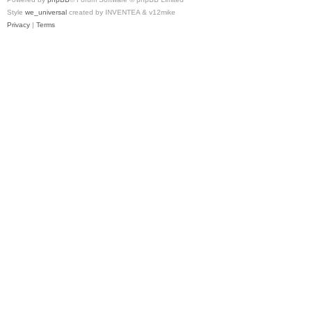
Style
we_universal
created by INVENTEA & v12mike
Privacy
|
Terms