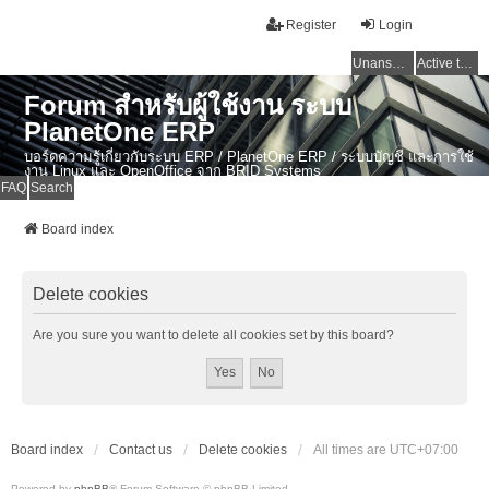
Register
Login
Unanswered topics
Active topics
Forum สำหรับผู้ใช้งาน ระบบ
PlanetOne ERP
บอร์ดความรู้เกี่ยวกับระบบ ERP / PlanetOne ERP / ระบบบัญชี และการใช้
งาน Linux และ OpenOffice จาก BRID Systems
FAQ
Search
Board index
Delete cookies
Are you sure you want to delete all cookies set by this board?
Board index
Contact us
Delete cookies
All times are
UTC+07:00
Powered by
phpBB
® Forum Software © phpBB Limited