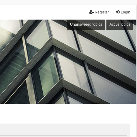
Register
Login
Unanswered topics
Active topics