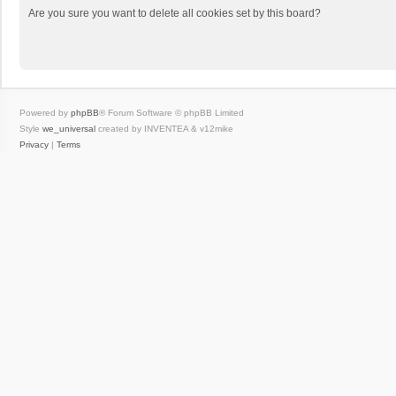
Are you sure you want to delete all cookies set by this board?
Powered by
phpBB
® Forum Software © phpBB Limited
Style
we_universal
created by INVENTEA & v12mike
Privacy
|
Terms