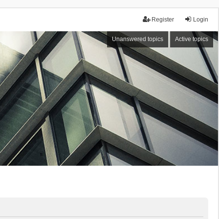
Register
Login
Unanswered topics
Active topics