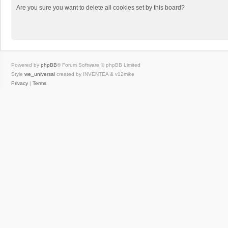
Are you sure you want to delete all cookies set by this board?
Powered by
phpBB
® Forum Software © phpBB Limited
Style
we_universal
created by INVENTEA & v12mike
Privacy
|
Terms