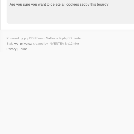
Are you sure you want to delete all cookies set by this board?
Powered by
phpBB
® Forum Software © phpBB Limited
Style
we_universal
created by INVENTEA & v12mike
Privacy
|
Terms