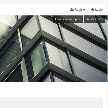
Register
Login
Unanswered topics
Active topics