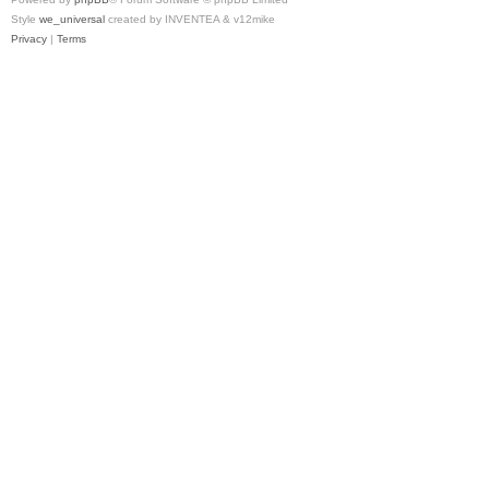
Style
we_universal
created by INVENTEA & v12mike
Privacy
|
Terms