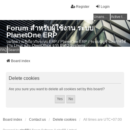
Register
Login
Unanswered topics
Active topics
Forum สำหรับผู้ใช้งาน ระบบ
PlanetOne ERP
บอร์ดความรู้เกี่ยวกับระบบ ERP / PlanetOne ERP / ระบบบัญชี และการใช้
งาน Linux และ OpenOffice จาก BRID Systems
FAQ
Search
Board index
Delete cookies
Are you sure you want to delete all cookies set by this board?
Board index
Contact us
Delete cookies
All times are
UTC+07:00
Powered by
phpBB
® Forum Software © phpBB Limited