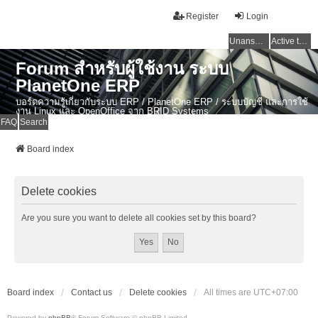
Register
Login
Unanswered topics
Active topics
Forum สำหรับผู้ใช้งาน ระบบ
PlanetOne ERP
บอร์ดความรู้เกี่ยวกับระบบ ERP / PlanetOne ERP / ระบบบัญชี และการใช้
งาน Linux และ OpenOffice จาก BRID Systems
FAQ
Search
Board index
Delete cookies
Are you sure you want to delete all cookies set by this board?
Board index
Contact us
Delete cookies
All times are
UTC+07:00
Powered by
phpBB
® Forum Software © phpBB Limited