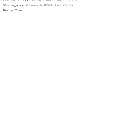
Style
we_universal
created by INVENTEA & v12mike
Privacy
|
Terms