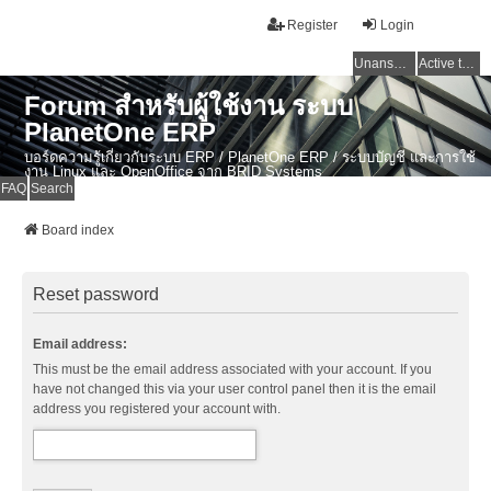
Register
Login
Unanswered topics
Active topics
Forum สำหรับผู้ใช้งาน ระบบ
PlanetOne ERP
บอร์ดความรู้เกี่ยวกับระบบ ERP / PlanetOne ERP / ระบบบัญชี และการใช้
งาน Linux และ OpenOffice จาก BRID Systems
FAQ
Search
Board index
Reset password
Email address:
This must be the email address associated with your account. If you
have not changed this via your user control panel then it is the email
address you registered your account with.