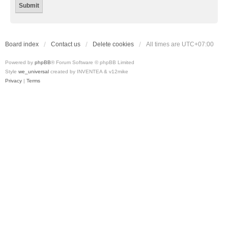
Board index
Contact us
Delete cookies
All times are
UTC+07:00
Powered by
phpBB
® Forum Software © phpBB Limited
Style
we_universal
created by INVENTEA & v12mike
Privacy
|
Terms