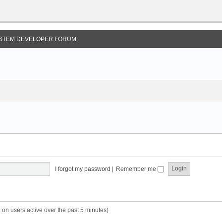
STEM DEVELOPER FORUM
I forgot my password
|
Remember me
 on users active over the past 5 minutes)