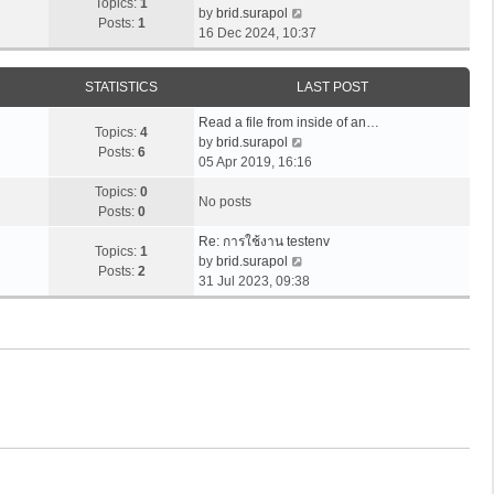
e
w
Topics:
1
o
l
V
by
brid.surapol
s
t
Posts:
1
s
a
i
16 Dec 2024, 10:37
t
h
t
t
e
p
e
e
w
o
l
STATISTICS
LAST POST
s
t
s
a
t
h
t
t
Read a file from inside of an…
p
e
Topics:
4
e
V
by
brid.surapol
o
l
Posts:
6
s
i
05 Apr 2019, 16:16
s
a
t
e
t
t
Topics:
0
p
w
No posts
e
Posts:
0
o
t
s
s
h
Re: การใช้งาน testenv
t
Topics:
1
t
e
V
by
brid.surapol
p
Posts:
2
l
i
31 Jul 2023, 09:38
o
a
e
s
t
w
t
e
t
s
h
t
e
p
l
o
a
s
t
t
e
s