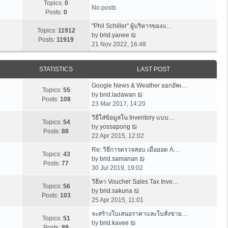
Topics:
0
No posts
Posts:
0
"Phil Schiller" ผู้บริหารของแ…
Topics:
11912
V
by
brid.yanee
Posts:
11919
i
21 Nov 2022, 16:48
e
w
STATISTICS
LAST POST
t
h
Google News & Weather ออกอัพเ…
e
Topics:
55
V
by
brid.ladawan
l
Posts:
108
i
23 Mar 2017, 14:20
a
e
t
วิธีใส่ข้อมูลใน Inventory แบบ…
w
Topics:
54
e
V
by
yossapong
t
Posts:
88
s
i
22 Apr 2015, 12:02
h
t
e
e
Re: วิธีการตรวจสอบ เมื่อยอด A…
p
w
Topics:
43
l
V
by
brid.samanan
o
t
Posts:
77
a
i
30 Jul 2019, 19:02
s
h
t
e
t
e
วิธีหา Voucher Sales Tax Invo…
e
w
Topics:
56
l
V
by
brid.sakuna
s
t
Posts:
103
a
i
25 Apr 2015, 11:01
t
h
t
e
p
e
จะสร้างใบเสนอราคาและใบสั่งขาย…
e
w
Topics:
51
V
o
l
by
brid.kavee
s
t
Posts:
89