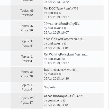
i
s
a
05 Apr 2013, 13:22
t
h
e
t
t
p
e
Re: DOC Type คืออะไร???
w
e
Topics:
49
V
o
l
by
brid.kita
t
s
Posts:
82
i
s
a
05 Apr 2013, 13:27
h
t
e
t
t
e
p
วิธีหาเอกสารที่บันทึกบัญชีผิด
w
e
Topics:
37
l
V
o
by
brid.sakuna
t
s
Posts:
56
a
i
s
25 Apr 2015, 16:07
h
t
t
e
t
e
p
วิธีการใส่ CostCofactor ของ O…
e
w
Topics:
9
l
o
V
by
brid.sakuna
s
t
Posts:
9
a
s
i
25 Apr 2015, 11:04
t
h
t
t
e
p
e
Re: WorkingPolicyItem กับการค…
e
w
Topics:
1
o
V
l
by
brid.kavee
s
t
Posts:
4
s
i
a
05 Apr 2013, 13:37
t
h
t
e
t
p
e
ฟิลด์ Unit of Activity Unit ค…
w
e
Topics:
41
o
V
l
by
brid.kita
t
s
Posts:
78
s
i
a
05 Apr 2013, 14:36
h
t
t
e
t
e
p
Topics:
0
w
e
No posts
l
o
Posts:
0
t
s
a
s
h
t
หลักการปิดต้นทุนสินค้าในระบบ …
t
t
Topics:
25
e
V
p
by
yossapong
e
Posts:
47
l
i
o
22 Apr 2015, 11:55
s
a
e
s