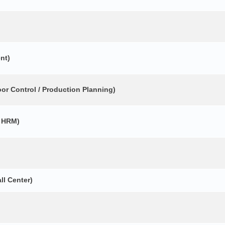
nt)
r Control / Production Planning)
 HRM)
ll Center)