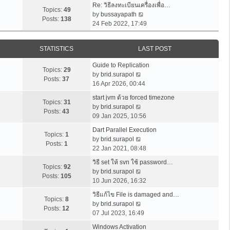
t
Re: วิธีลงทะเบียนเครื่องเพื่อ…
t
w
t
Topics:
49
p
V
by
bussayapath
e
t
Posts:
138
o
i
24 Feb 2022, 17:49
s
h
s
e
t
e
t
w
p
l
STATISTICS
LAST POST
t
o
a
h
s
t
Guide to Replication
e
Topics:
29
t
e
V
by
brid.surapol
l
Posts:
37
s
i
16 Apr 2026, 00:44
a
t
e
t
start jvm ด้วย forced timezone
p
w
Topics:
31
V
e
by
brid.surapol
o
t
Posts:
43
i
s
09 Jan 2025, 10:56
s
h
e
t
t
e
Dart Parallel Execution
w
p
Topics:
1
l
V
by
brid.surapol
t
o
Posts:
1
a
i
22 Jan 2021, 08:48
h
s
t
e
e
t
วิธี set ให้ svn ใช้ password…
e
w
Topics:
92
l
V
by
brid.surapol
s
t
Posts:
105
a
i
10 Jun 2026, 16:32
t
h
t
e
p
e
วิธีแก้ไข File is damaged and…
e
w
Topics:
8
o
l
V
by
brid.surapol
s
t
Posts:
12
s
a
i
07 Jul 2023, 16:49
t
h
t
t
e
p
e
Windows Activation