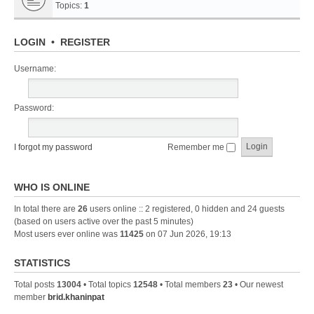
Topics:
1
LOGIN
•
REGISTER
Username:
Password:
I forgot my password
Remember me
WHO IS ONLINE
In total there are
26
users online :: 2 registered, 0 hidden and 24 guests
(based on users active over the past 5 minutes)
Most users ever online was
11425
on 07 Jun 2026, 19:13
STATISTICS
Total posts
13004
• Total topics
12548
• Total members
23
• Our newest
member
brid.khaninpat