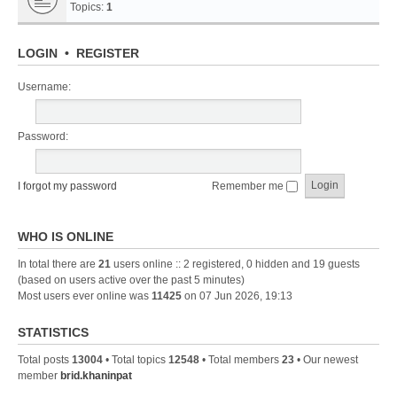
Topics:
1
LOGIN
•
REGISTER
Username:
Password:
I forgot my password
Remember me
WHO IS ONLINE
In total there are
21
users online :: 2 registered, 0 hidden and 19 guests
(based on users active over the past 5 minutes)
Most users ever online was
11425
on 07 Jun 2026, 19:13
STATISTICS
Total posts
13004
• Total topics
12548
• Total members
23
• Our newest
member
brid.khaninpat