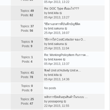
i
s
a
05 Apr 2013, 13:22
t
h
e
t
t
p
e
Re: DOC Type คืออะไร???
w
e
Topics:
49
V
o
l
by
brid.kita
t
s
Posts:
82
i
s
a
05 Apr 2013, 13:27
h
t
e
t
t
e
p
วิธีหาเอกสารที่บันทึกบัญชีผิด
w
e
Topics:
37
l
V
o
by
brid.sakuna
t
s
Posts:
56
a
i
s
25 Apr 2015, 16:07
h
t
t
e
t
e
p
วิธีการใส่ CostCofactor ของ O…
e
w
Topics:
9
l
o
V
by
brid.sakuna
s
t
Posts:
9
a
s
i
25 Apr 2015, 11:04
t
h
t
t
e
p
e
Re: WorkingPolicyItem กับการค…
e
w
Topics:
1
o
V
l
by
brid.kavee
s
t
Posts:
4
s
i
a
05 Apr 2013, 13:37
t
h
t
e
t
p
e
ฟิลด์ Unit of Activity Unit ค…
w
e
Topics:
41
o
V
l
by
brid.kita
t
s
Posts:
78
s
i
a
05 Apr 2013, 14:36
h
t
t
e
t
e
p
Topics:
0
w
e
No posts
l
o
Posts:
0
t
s
a
s
h
t
หลักการปิดต้นทุนสินค้าในระบบ …
t
t
Topics:
25
e
V
p
by
yossapong
e
Posts:
47
l
i
o
22 Apr 2015, 11:55
s
a
e
s