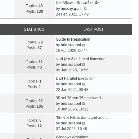
t
Re: วิธีลงทะเบียนเครื่องเพื่อ…
t
w
t
Topics:
49
p
V
by
bussayapath
e
t
Posts:
138
o
i
24 Feb 2022, 17:49
s
h
s
e
t
e
t
w
p
l
STATISTICS
LAST POST
t
o
a
h
s
t
Guide to Replication
e
Topics:
29
t
e
V
by
brid.surapol
l
Posts:
37
s
i
16 Apr 2026, 00:44
a
t
e
t
start jvm ด้วย forced timezone
p
w
Topics:
31
V
e
by
brid.surapol
o
t
Posts:
43
i
s
09 Jan 2025, 10:56
s
h
e
t
t
e
Dart Parallel Execution
w
p
Topics:
1
l
V
by
brid.surapol
t
o
Posts:
1
a
i
22 Jan 2021, 08:48
h
s
t
e
e
t
วิธี set ให้ svn ใช้ password…
e
w
Topics:
92
l
V
by
brid.surapol
s
t
Posts:
105
a
i
10 Jun 2026, 16:32
t
h
t
e
p
e
วิธีแก้ไข File is damaged and…
e
w
Topics:
8
o
l
V
by
brid.surapol
s
t
Posts:
12
s
a
i
07 Jul 2023, 16:49
t
h
t
t
e
p
e
Windows Activation