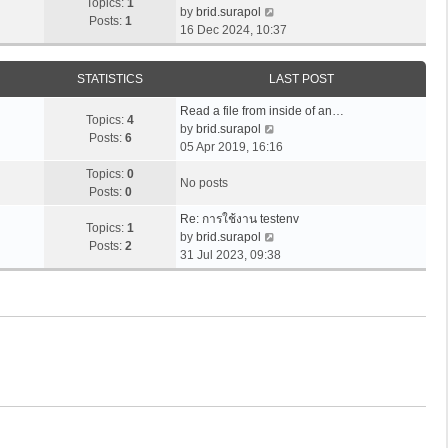
e
w
Topics:
1
o
l
V
by
brid.surapol
s
t
Posts:
1
s
a
i
16 Dec 2024, 10:37
t
h
t
t
e
p
e
e
w
o
l
STATISTICS
LAST POST
s
t
s
a
t
h
t
t
Read a file from inside of an…
p
e
Topics:
4
e
V
by
brid.surapol
o
l
Posts:
6
s
i
05 Apr 2019, 16:16
s
a
t
e
t
t
Topics:
0
p
w
No posts
e
Posts:
0
o
t
s
s
h
Re: การใช้งาน testenv
t
Topics:
1
t
e
V
by
brid.surapol
p
Posts:
2
l
i
31 Jul 2023, 09:38
o
a
e
s
t
w
t
e
t
s
h
t
e
p
l
o
a
s
t
t
e
s