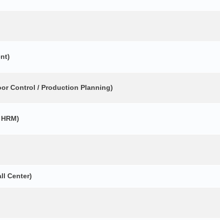
nt)
r Control / Production Planning)
 HRM)
ll Center)