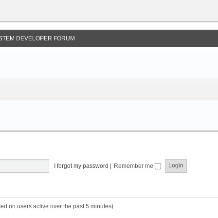
STEM DEVELOPER FORUM
I forgot my password
|
Remember me
sed on users active over the past 5 minutes)