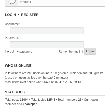
Topics:
1
LOGIN
•
REGISTER
Username:
Password:
I forgot my password
Remember me
WHO IS ONLINE
In total there are
209
users online :: 3 registered, 0 hidden and 206 guests
(based on users active over the past 5 minutes)
Most users ever online was
11425
on 07 Jun 2026, 19:13
STATISTICS
Total posts
13004
• Total topics
12548
• Total members
23
• Our newest
member
brid.khaninpat