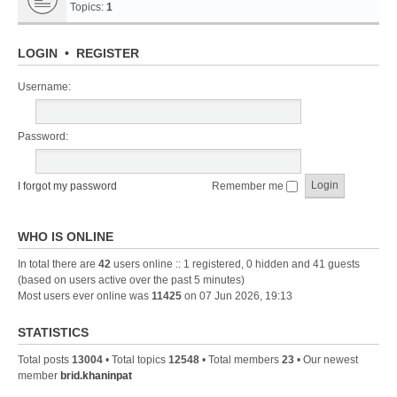
Topics:
1
LOGIN
•
REGISTER
Username:
Password:
I forgot my password
Remember me
WHO IS ONLINE
In total there are
42
users online :: 1 registered, 0 hidden and 41 guests
(based on users active over the past 5 minutes)
Most users ever online was
11425
on 07 Jun 2026, 19:13
STATISTICS
Total posts
13004
• Total topics
12548
• Total members
23
• Our newest
member
brid.khaninpat