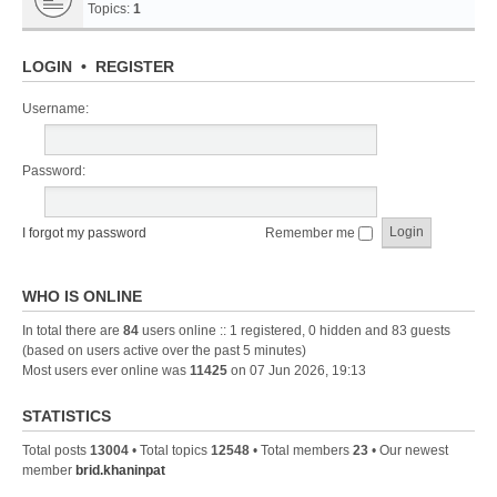
Topics:
1
LOGIN
•
REGISTER
Username:
Password:
I forgot my password
Remember me
WHO IS ONLINE
In total there are
84
users online :: 1 registered, 0 hidden and 83 guests
(based on users active over the past 5 minutes)
Most users ever online was
11425
on 07 Jun 2026, 19:13
STATISTICS
Total posts
13004
• Total topics
12548
• Total members
23
• Our newest
member
brid.khaninpat