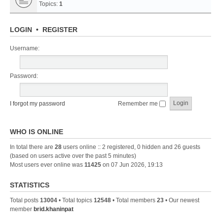
Topics:
1
LOGIN
•
REGISTER
Username:
Password:
I forgot my password
Remember me
WHO IS ONLINE
In total there are
28
users online :: 2 registered, 0 hidden and 26 guests
(based on users active over the past 5 minutes)
Most users ever online was
11425
on 07 Jun 2026, 19:13
STATISTICS
Total posts
13004
• Total topics
12548
• Total members
23
• Our newest
member
brid.khaninpat