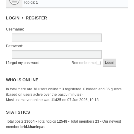
Topics:
1
LOGIN
•
REGISTER
Username:
Password:
I forgot my password
Remember me
WHO IS ONLINE
In total there are
38
users online :: 3 registered, 0 hidden and 35 guests
(based on users active over the past 5 minutes)
Most users ever online was
11425
on 07 Jun 2026, 19:13
STATISTICS
Total posts
13004
• Total topics
12548
• Total members
23
• Our newest
member
brid.khaninpat