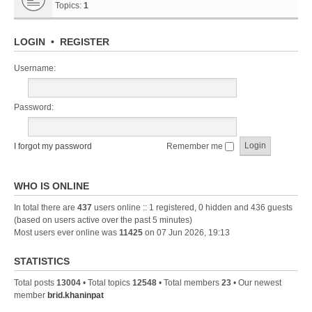
Topics:
1
LOGIN
•
REGISTER
Username:
Password:
I forgot my password
Remember me
WHO IS ONLINE
In total there are
437
users online :: 1 registered, 0 hidden and 436 guests
(based on users active over the past 5 minutes)
Most users ever online was
11425
on 07 Jun 2026, 19:13
STATISTICS
Total posts
13004
• Total topics
12548
• Total members
23
• Our newest
member
brid.khaninpat