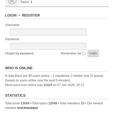
Topics:
1
LOGIN
•
REGISTER
Username:
Password:
I forgot my password
Remember me
WHO IS ONLINE
In total there are
37
users online :: 4 registered, 0 hidden and 33 guests
(based on users active over the past 5 minutes)
Most users ever online was
11425
on 07 Jun 2026, 19:13
STATISTICS
Total posts
13004
• Total topics
12548
• Total members
23
• Our newest
member
brid.khaninpat