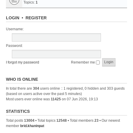
Topics:
1
LOGIN
•
REGISTER
Username:
Password:
I forgot my password
Remember me
WHO IS ONLINE
In total there are
304
users online :: 1 registered, 0 hidden and 303 guests
(based on users active over the past 5 minutes)
Most users ever online was
11425
on 07 Jun 2026, 19:13
STATISTICS
Total posts
13004
• Total topics
12548
• Total members
23
• Our newest
member
brid.khaninpat