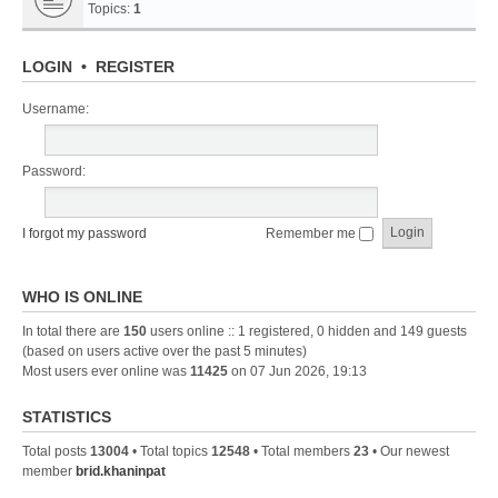
Topics:
1
LOGIN
•
REGISTER
Username:
Password:
I forgot my password
Remember me
WHO IS ONLINE
In total there are
150
users online :: 1 registered, 0 hidden and 149 guests
(based on users active over the past 5 minutes)
Most users ever online was
11425
on 07 Jun 2026, 19:13
STATISTICS
Total posts
13004
• Total topics
12548
• Total members
23
• Our newest
member
brid.khaninpat