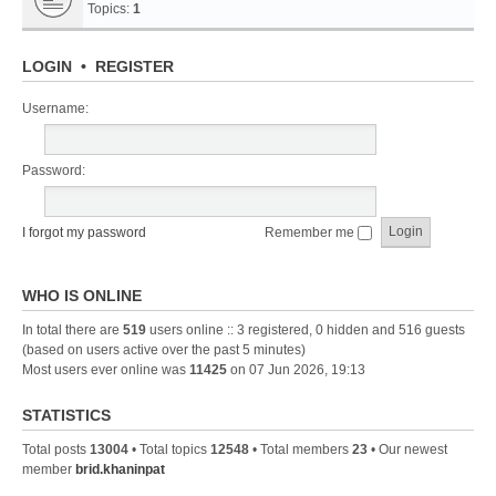
Topics:
1
LOGIN
•
REGISTER
Username:
Password:
I forgot my password
Remember me
WHO IS ONLINE
In total there are
519
users online :: 3 registered, 0 hidden and 516 guests
(based on users active over the past 5 minutes)
Most users ever online was
11425
on 07 Jun 2026, 19:13
STATISTICS
Total posts
13004
• Total topics
12548
• Total members
23
• Our newest
member
brid.khaninpat