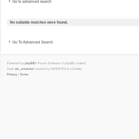
Go to advanced search
No suitable matches were found.
Go To Advanced Search
Powered by
phpBB
® Forum Software © phpBB Limited
Style
we_universal
created by INVENTEA & v12mike
Privacy
|
Terms