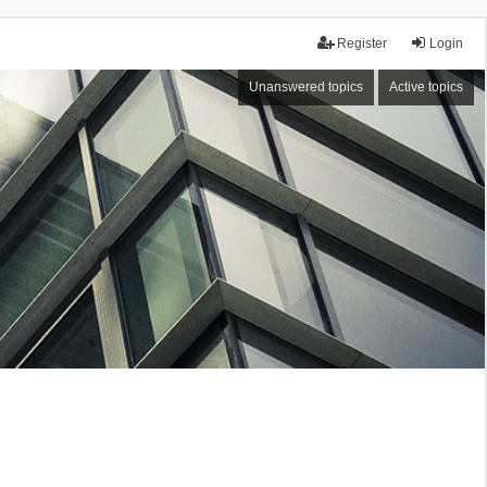
Register
Login
Unanswered topics
Active topics