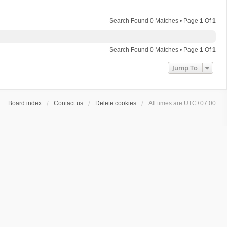
Search Found 0 Matches • Page
1
Of
1
Search Found 0 Matches • Page
1
Of
1
Jump To
Board index
Contact us
Delete cookies
All times are
UTC+07:00