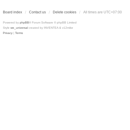
Board index
Contact us
Delete cookies
All times are
UTC+07:00
Powered by
phpBB
® Forum Software © phpBB Limited
Style
we_universal
created by INVENTEA & v12mike
Privacy
|
Terms