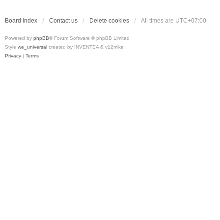
Board index
Contact us
Delete cookies
All times are
UTC+07:00
Powered by
phpBB
® Forum Software © phpBB Limited
Style
we_universal
created by INVENTEA & v12mike
Privacy
|
Terms