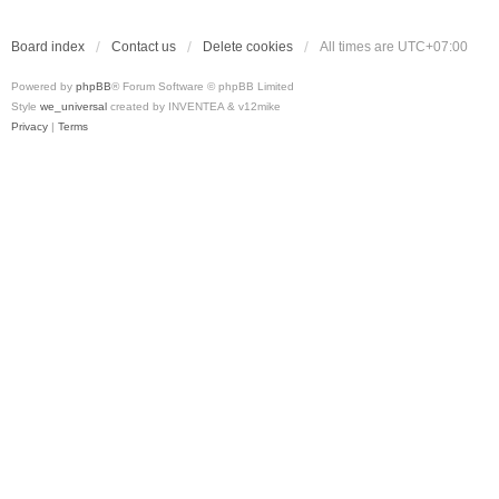
Board index
Contact us
Delete cookies
All times are
UTC+07:00
Powered by
phpBB
® Forum Software © phpBB Limited
Style
we_universal
created by INVENTEA & v12mike
Privacy
|
Terms