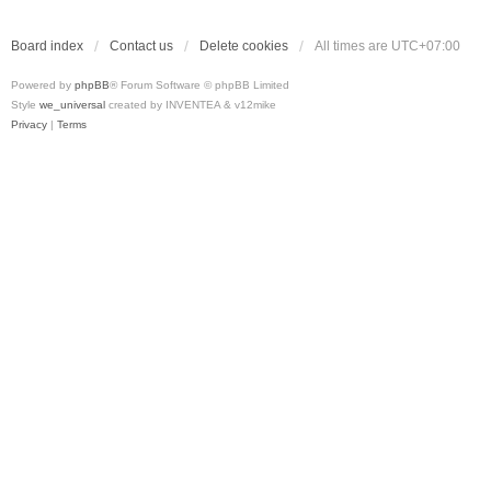
Board index
Contact us
Delete cookies
All times are
UTC+07:00
Powered by
phpBB
® Forum Software © phpBB Limited
Style
we_universal
created by INVENTEA & v12mike
Privacy
|
Terms