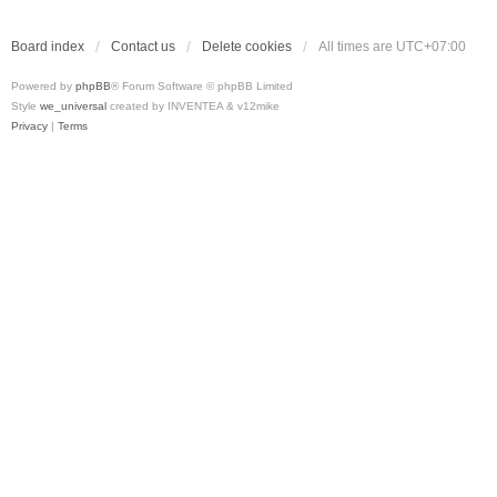
Board index
Contact us
Delete cookies
All times are
UTC+07:00
Powered by
phpBB
® Forum Software © phpBB Limited
Style
we_universal
created by INVENTEA & v12mike
Privacy
|
Terms