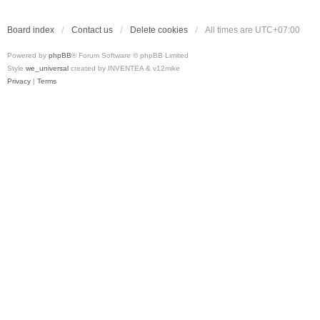
Board index
Contact us
Delete cookies
All times are
UTC+07:00
Powered by
phpBB
® Forum Software © phpBB Limited
Style
we_universal
created by INVENTEA & v12mike
Privacy
|
Terms