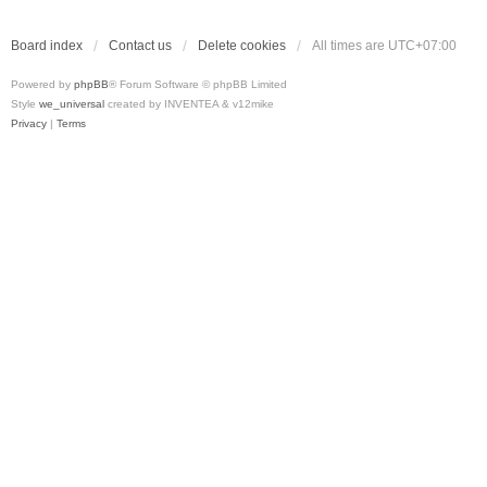
Board index
Contact us
Delete cookies
All times are
UTC+07:00
Powered by
phpBB
® Forum Software © phpBB Limited
Style
we_universal
created by INVENTEA & v12mike
Privacy
|
Terms