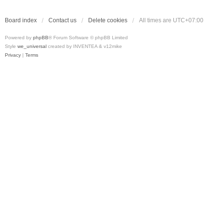
Board index
Contact us
Delete cookies
All times are
UTC+07:00
Powered by
phpBB
® Forum Software © phpBB Limited
Style
we_universal
created by INVENTEA & v12mike
Privacy
|
Terms