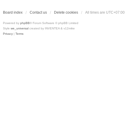
Board index
Contact us
Delete cookies
All times are
UTC+07:00
Powered by
phpBB
® Forum Software © phpBB Limited
Style
we_universal
created by INVENTEA & v12mike
Privacy
|
Terms