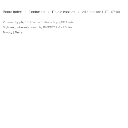
Board index
Contact us
Delete cookies
All times are
UTC+07:00
Powered by
phpBB
® Forum Software © phpBB Limited
Style
we_universal
created by INVENTEA & v12mike
Privacy
|
Terms