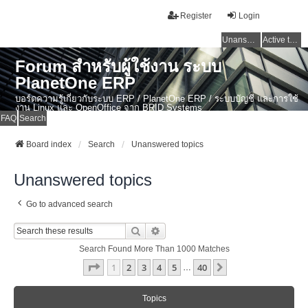
Register
Login
Unanswered topics
Active topics
Forum สำหรับผู้ใช้งาน ระบบ
PlanetOne ERP
บอร์ดความรู้เกี่ยวกับระบบ ERP / PlanetOne ERP / ระบบบัญชี และการใช้
งาน Linux และ OpenOffice จาก BRID Systems
FAQ
Search
Board index
Search
Unanswered topics
Unanswered topics
Go to advanced search
Search
Advanced Search
Search Found More Than 1000 Matches
Page
1
Of
40
1
2
3
4
5
40
Next
…
Topics