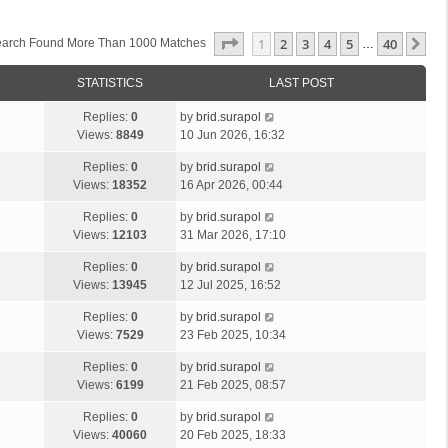
Page
1
Of
40
1
2
3
4
5
40
Ne
arch Found More Than 1000 Matches
…
STATISTICS
LAST POST
Replies:
0
by
brid.surapol
Views:
8849
10 Jun 2026, 16:32
Replies:
0
by
brid.surapol
Views:
18352
16 Apr 2026, 00:44
Replies:
0
by
brid.surapol
Views:
12103
31 Mar 2026, 17:10
Replies:
0
by
brid.surapol
Views:
13945
12 Jul 2025, 16:52
Replies:
0
by
brid.surapol
Views:
7529
23 Feb 2025, 10:34
Replies:
0
by
brid.surapol
Views:
6199
21 Feb 2025, 08:57
Replies:
0
by
brid.surapol
Views:
40060
20 Feb 2025, 18:33