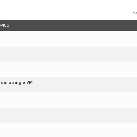
Se
OPICS
from a single VM