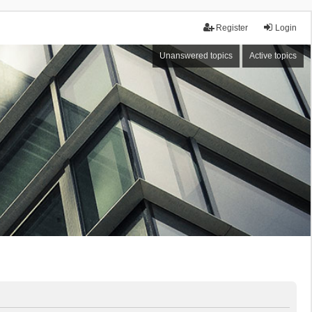
Register
Login
Unanswered topics
Active topics