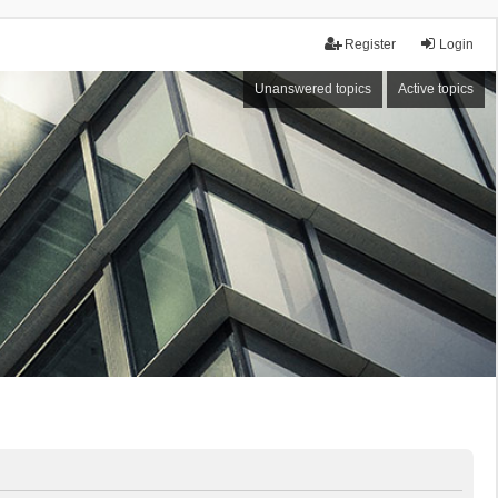
Register
Login
Unanswered topics
Active topics