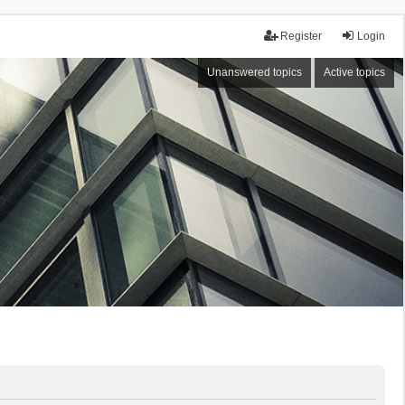
Register
Login
Unanswered topics
Active topics