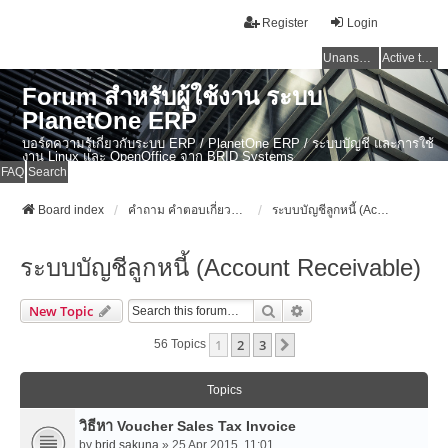
Register
Login
Unanswered topics
Active topics
Forum สำหรับผู้ใช้งาน ระบบ
PlanetOne ERP
บอร์ดความรู้เกี่ยวกับระบบ ERP / PlanetOne ERP / ระบบบัญชี และการใช้
งาน Linux และ OpenOffice จาก BRID Systems
FAQ
Search
Board index
คำถาม คำตอบเกี่ยวกับระบบ ไทย ERP: AdvanceBusinessSystem - PlanetOne และ ERP ระบบบัญชี
ระบบบัญชีลูกหนี้ (Account Receivable)
ระบบบัญชีลูกหนี้ (Account Receivable)
Search
Advanced Search
New Topic
1
2
3
Next
56 Topics
Topics
วิธีหา Voucher Sales Tax Invoice
by
brid.sakuna
» 25 Apr 2015, 11:01