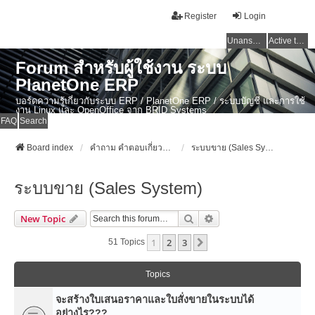
Register
Login
Unanswered topics
Active topics
Forum สำหรับผู้ใช้งาน ระบบ
PlanetOne ERP
บอร์ดความรู้เกี่ยวกับระบบ ERP / PlanetOne ERP / ระบบบัญชี และการใช้
งาน Linux และ OpenOffice จาก BRID Systems
FAQ
Search
Board index
คำถาม คำตอบเกี่ยวกับระบบ ไทย ERP: AdvanceBusinessSystem - PlanetOne และ ERP ระบบบัญชี
ระบบขาย (Sales System)
ระบบขาย (Sales System)
Search
Advanced Search
New Topic
1
2
3
Next
51 Topics
Topics
จะสร้างใบเสนอราคาและใบสั่งขายในระบบได้
อย่างไร???