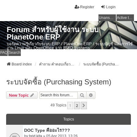
Register
Login
Unanswered topics
Active topics
Forum สำหรับผู้ใช้งาน ระบบ
PlanetOne ERP
บอร์ดความรู้เกี่ยวกับระบบ ERP / PlanetOne ERP / ระบบบัญชี และการใช้
งาน Linux และ OpenOffice จาก BRID Systems
FAQ
Search
Board index
คำถาม คำตอบเกี่ยวกับระบบ ไทย ERP: AdvanceBusinessSystem - PlanetOne และ ERP ระบบบัญชี
ระบบจัดซื้อ (Purchasing System)
ระบบจัดซื้อ (Purchasing System)
Search
Advanced Search
New Topic
1
2
Next
49 Topics
Topics
DOC Type คืออะไร???
by
brid.kita
» 05 Apr 2013, 13:26