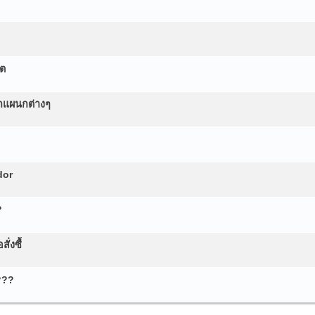
่ต
กแผนกต่างๆ
dor
?
่งซื้
???