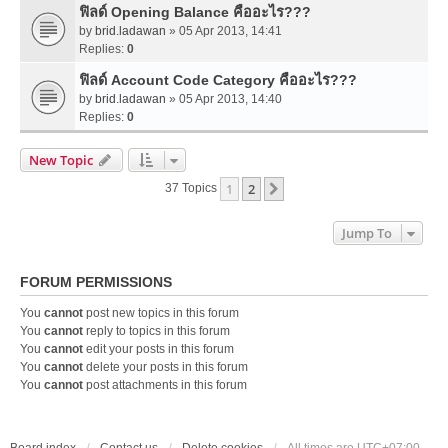
ฟิลด์ Opening Balance คืออะไร???
by
brid.ladawan
» 05 Apr 2013, 14:41
Replies:
0
ฟิลด์ Account Code Category คืออะไร???
by
brid.ladawan
» 05 Apr 2013, 14:40
Replies:
0
New Topic
1
2
Next
37 Topics
Jump To
FORUM PERMISSIONS
You
cannot
post new topics in this forum
You
cannot
reply to topics in this forum
You
cannot
edit your posts in this forum
You
cannot
delete your posts in this forum
You
cannot
post attachments in this forum
Board index
Contact us
Delete cookies
All times are
UTC+07:00