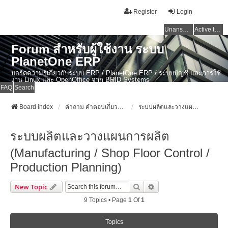
Register
Login
Unanswered topics
Active topics
Forum สำหรับผู้ใช้งาน ระบบ
PlanetOne ERP
บอร์ดความรู้เกี่ยวกับระบบ ERP / PlanetOne ERP / ระบบบัญชี และการใช้
งาน Linux และ OpenOffice จาก BRID Systems
FAQ
Search
Board index
คำถาม คำตอบเกี่ยวกับระบบ ไทย ERP: AdvanceBusinessSystem - PlanetOne และ ERP ระบบบัญชี
ระบบผลิตและวางแผนการผลิต (Manufacturing / Shop Floor Control / Production Planning)
ระบบผลิตและวางแผนการผลิต
(Manufacturing / Shop Floor Control /
Production Planning)
Search
Advanced Search
New Topic
9 Topics • Page
1
Of
1
Topics