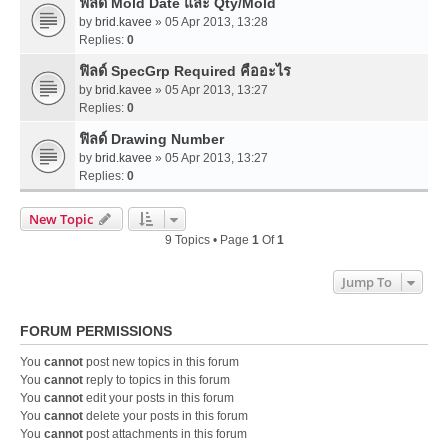
ฟิลด์ Mold Date และ Qty/Mold
by
brid.kavee
» 05 Apr 2013, 13:28
Replies:
0
ฟิลด์ SpecGrp Required คืออะไร
by
brid.kavee
» 05 Apr 2013, 13:27
Replies:
0
ฟิลด์ Drawing Number
by
brid.kavee
» 05 Apr 2013, 13:27
Replies:
0
New Topic
9 Topics • Page
1
Of
1
Jump To
FORUM PERMISSIONS
You
cannot
post new topics in this forum
You
cannot
reply to topics in this forum
You
cannot
edit your posts in this forum
You
cannot
delete your posts in this forum
You
cannot
post attachments in this forum